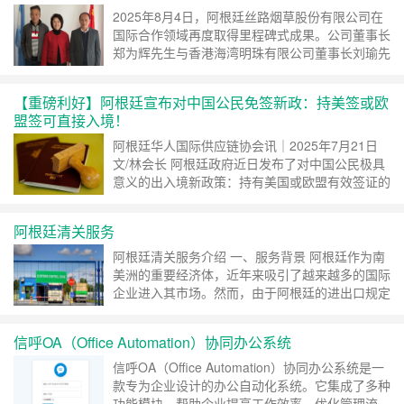
后续安排，其中包括在内乌肯的科研基地，以及
2025年8月4日，阿根廷丝路烟草股份有限公司在
圣……
继续阅读 »
国际合作领域再度取得里程碑式成果。公司董事长
郑为辉先生与香港海湾明珠有限公司董事长刘瑜先
生在布宜诺斯艾利斯正式签署《烟草产业战略合作
协议》，标志着中阿烟草产业合作进入高质量发展
【重磅利好】阿根廷宣布对中国公民免签新政：持美签或欧
新阶段。 根据协议，双方将充分发挥各自资源优
盟签可直接入境！
势，围绕阿根廷烟草原产地优势与东南亚市场需
求，建立长期稳定的贸易通道，推动烟草产品在越
阿根廷华人国际供应链协会讯｜2025年7月21日
南……
继续阅读 »
文/林会长 阿根廷政府近日发布了对中国公民极具
意义的出入境新政策：持有美国或欧盟有效签证的
中国公民，将可免签进入阿根廷。该决议已于本周
一（7月21日）由阿根廷内政部通过第316/2025号
阿根廷清关服务
决议正式公布，并刊登在《阿根廷官方公报》。
核心政策解读： 适用对象：持有中国护照，且拥
阿根廷清关服务介绍 一、服务背景 阿根廷作为南
有有效的美国签证或欧盟申根签证者 ……
继续阅
美洲的重要经济体，近年来吸引了越来越多的国际
读 »
企业进入其市场。然而，由于阿根廷的进出口规定
相对复杂，且海关政策常有变化，很多企业在进入
阿根廷市场时会遇到清关难题。清关过程涉及的文
信呼OA（Office Automation）协同办公系统
件、税费、海关检查等环节复杂且严格，如果处理
不当，可能导致延误、额外成本甚至货物滞留。
信呼OA（Office Automation）协同办公系统是一
阿根廷华人国际供应链协会基于多年在阿根廷跨境
款专为企业设计的办公自动化系统。它集成了多种
贸易……
继续阅读 »
功能模块，帮助企业提高工作效率、优化管理流