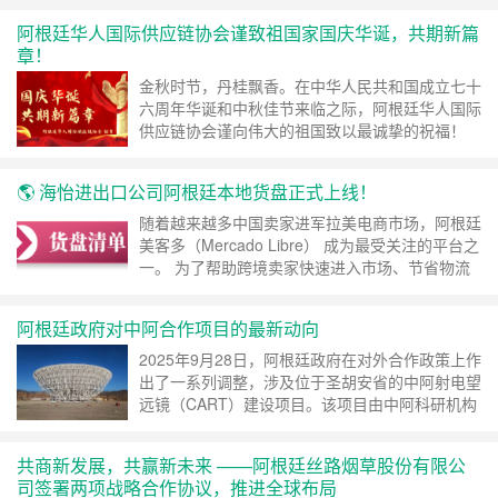
最新政策文件，STA第17/2025号法规正式生效，
阿根廷华人国际供应链协会谨致祖国家国庆华诞，共期新篇
明确禁止以“买单出口”形式进行对外贸易。 根据新
章！
规，仅限持有自有出口许可证的企业方可办理出口
业务。以往依托第三方持证……
继续阅读 »
金秋时节，丹桂飘香。在中华人民共和国成立七十
六周年华诞和中秋佳节来临之际，阿根廷华人国际
供应链协会谨向伟大的祖国致以最诚挚的祝福！
值此双节同庆之际，我们怀着感恩与喜悦的心情，
祝愿祖国繁荣昌盛、国泰民安、社会和谐、百业兴
🌎 海怡进出口公司阿根廷本地货盘正式上线！
旺！ 在海外，协会将继续发挥桥梁与纽带作用，
凝聚侨界力量，促进中阿经贸合作和文化交流，推
随着越来越多中国卖家进军拉美电商市场，阿根廷
动供应链发展，实现互利共赢。 愿中华儿女心手
美客多（Mercado Libre） 成为最受关注的平台之
相连，……
继续阅读 »
一。 为了帮助跨境卖家快速进入市场、节省物流
成本，海怡进出口公司现正式开放——阿根廷本地
现货盘资源！ 所有货盘均为阿根廷本地现货，可
阿根廷政府对中阿合作项目的最新动向
支持： 美客多直接发货 B2B批发与分销合作 本地
结算，支持阿根廷比索、美元及人民币汇款 我们
2025年9月28日，阿根廷政府在对外合作政策上作
诚邀： 想进入阿根廷电商市场的中……
继续阅读
出了一系列调整，涉及位于圣胡安省的中阿射电望
»
远镜（CART）建设项目。该项目由中阿科研机构
及学术单位共同推动，目前工程进度约完成一半。
近期，相关方面在建设物资入境及协议续签方面暂
共商新发展，共赢新未来 ——阿根廷丝路烟草股份有限公
未给出新的批复，部分在阿施工的安排也因此受到
司签署两项战略合作协议，推进全球布局
影响。 与此同时，政府还在评估其他合作项目的