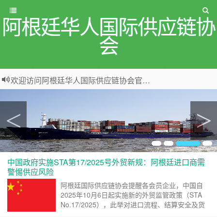
阿根廷华人国际供应链协
会
欢迎访问阿根廷华人国际供应链协会官方网站！ 我们致力于促进中阿两国在供应链管理和国际贸易领域的合作。
中国政府实施STA第17/2025号外贸新规：阿根廷进口商需
警惕供应风险
阿根廷国际供应链协会提醒各会员企业，中国自
2025年10月6日起实施新的外贸监管政策（STA
No.17/2025），此举对进口流程、结算安全及货
源稳定性均将产生重要影响。 据中国官方发布的